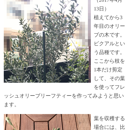
（2017年4月
13日）
植えてから3
年目のオリー
ブの木です。
ピクアルとい
う品種です。
ここから枝を
1本だけ剪定
して、その葉
を使ってフレ
ッシュオリーブリーフティーを作ってみようと思い
ます。
葉を収穫する
場合には、比