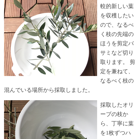
較的新しい葉
を収穫したい
ので、なるべ
く枝の先端の
ほうを剪定バ
サミなど切り
取ります。 剪
定を兼ねて、
なるべく枝の
混んでいる場所から採取しました。
採取したオリ
ーブの枝か
ら、丁寧に葉
を1枚ずつハ