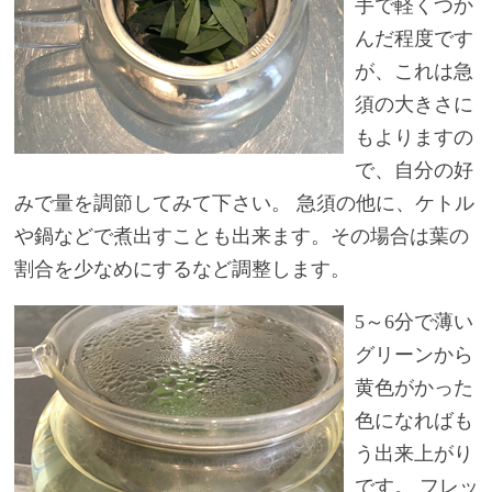
手で軽くつか
んだ程度です
が、これは急
須の大きさに
もよりますの
で、自分の好
みで量を調節してみて下さい。 急須の他に、ケトル
や鍋などで煮出すことも出来ます。その場合は葉の
割合を少なめにするなど調整します。
5～6分で薄い
グリーンから
黄色がかった
色になればも
う出来上がり
です。 フレッ