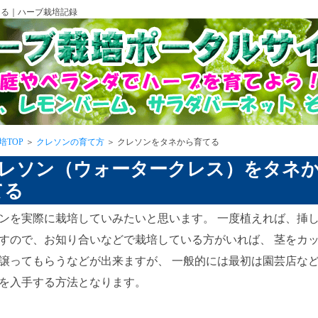
てる｜ハーブ栽培記録
培TOP
＞
クレソンの育て方
＞ クレソンをタネから育てる
クレソン（ウォータークレス）をタネ
てる
ンを実際に栽培していみたいと思います。 一度植えれば、挿
すので、お知り合いなどで栽培している方がいれば、 茎をカ
譲ってもらうなどが出来ますが、 一般的には最初は園芸店な
を入手する方法となります。