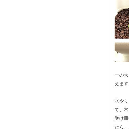
ーの大
えます
水やり
て、常
受け皿
たら、