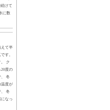
で続けて
水に数
植えて半
真です。
。 ク
20度の
、 冬
の温度が
、 冬
盛になっ