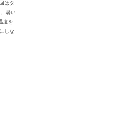
回はタ
は、暑い
温度を
にしな