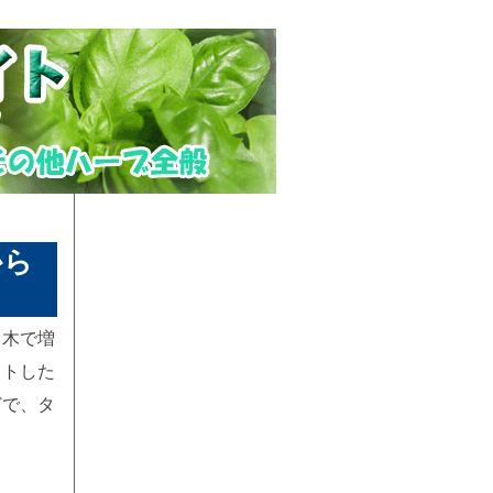
から
し木で増
ットした
どで、タ