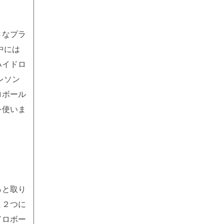
さなプラ
中には
ハイドロ
レソン
ロボール
を使いま
っと取り
ま２つに
ドロボー