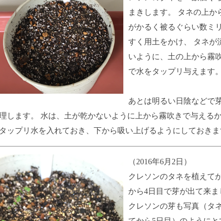
まきします。 タネの上か
がかるく被るぐらい数ミ
すく用土をかけ、 タネが
いように、土の上から霧
で水をタップリ与えます
あとは明るい日陰などで
理します。 水は、土が乾かないように上から霧吹きで与えるか
タップリ水を入れておき、下から吸い上げるようにしておきま
（2016年6月2日）
クレソンのタネを植えてか
から4日目で芽が出て来ま
クレソンの芽も写真（タ
てから5日目）のようにと