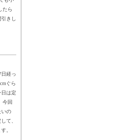
したら
間引きし
7日経っ
cmぐら
今日は定
 今回
たいの
定して、
ます。