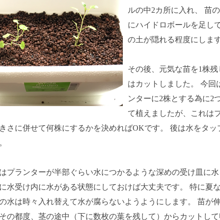
ルの中2カ所に入れ、 苗
にハイドロボールを足し
の土が隠れる程度にしま
その後、元気な苗を1株残
はカットしました。 今回
ンターに2株とする為に2
て植えましたが、これは
きさに併せて何株にするかを決めればOKです。 後は水をタッ
。
はプランターが半部ぐらい水につかるような深めの受け皿に水
に水受け内に水がある状態にしておけば大丈夫です。 特に夏
の水は時々入れ替えて水が腐らないようようにします。 苗が
その都度、茎の途中（下に数枚の葉を残して）からカットして