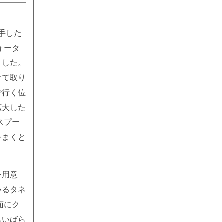
入手した
ォータ
ました。
けて取り
で行く位
拡大した
スプー
をまくと
。
を用意
いるタネ
面にク
らいばら