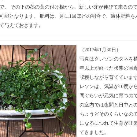
で、 その下の茎の葉の付け根から、新しい芽が伸びて来るの
可能となります。 肥料は、月に1回ほどの割合で、液体肥料を
て与えておきます。
（2017年1月30日）
写真はクレソンのタネを
年以上が経った状態の写
収穫しながら育てています
レソンは、気温が10度から
間ぐらいが元気に育つので
の室内では夜間と日中と
ちょうどそのくらいなので
になるにつれて生育が旺
てきました。