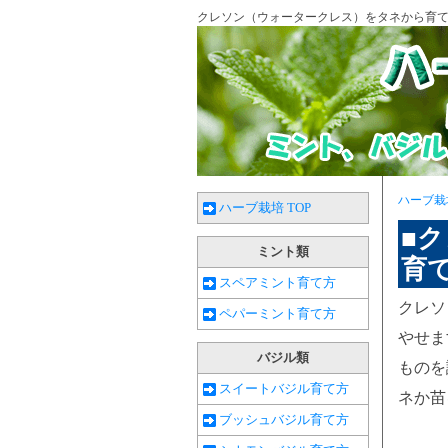
クレソン（ウォータークレス）をタネから育
ハーブ栽
ハーブ栽培 TOP
■
ミント類
育
スペアミント育て方
クレソ
ペパーミント育て方
やせま
バジル類
ものを
スイートバジル育て方
ネか苗
ブッシュバジル育て方