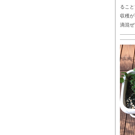
ること
収穫が
滴混ぜ