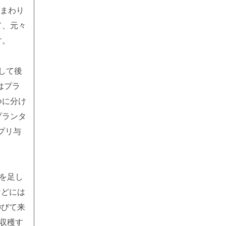
のまわり
て、元々
す。
して後
はプラ
つに分け
プランタ
プリ与
を足し
などには
伸びて来
収穫す