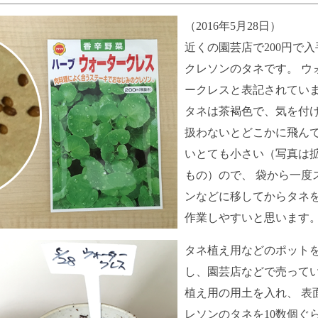
（2016年5月28日）
近くの園芸店で200円で
クレソンのタネです。 ウ
ークレスと表記されてい
タネは茶褐色で、気を付
扱わないとどこかに飛ん
いとても小さい（写真は
もの）ので、 袋から一度
ンなどに移してからタネ
作業しやすいと思います
タネ植え用などのポット
し、園芸店などで売って
植え用の用土を入れ、 表
レソンのタネを10数個ぐ