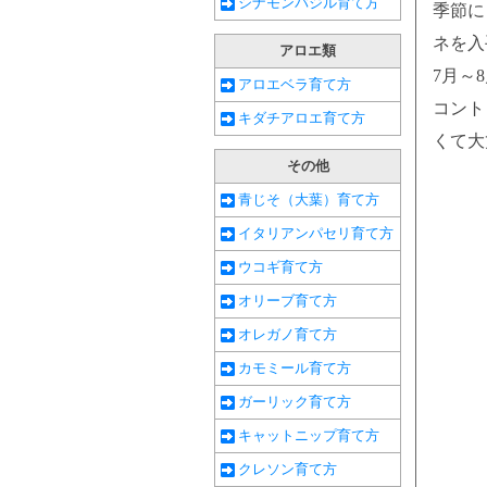
シナモンバジル育て方
季節に
ネを入
アロエ類
7月～
アロエベラ育て方
コント
キダチアロエ育て方
くて大
その他
青じそ（大葉）育て方
イタリアンパセリ育て方
ウコギ育て方
オリーブ育て方
オレガノ育て方
カモミール育て方
ガーリック育て方
キャットニップ育て方
クレソン育て方