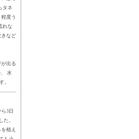
らタネ
リ程度う
流れな
吹きなど
。
芽が出る
、 水
す。
ら3日
した。
ネを植え
ても小