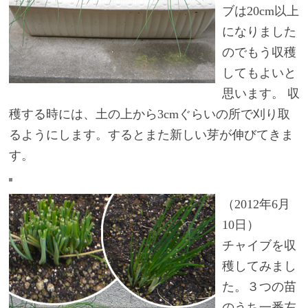
ブは20cm以上
になりました
のでもう収穫
してもよいと
思います。 収
穫する時には、土の上から3cmぐらいの所で刈り取
るようにします。するとまた新しい芽が伸びてきま
す。
（2012年6月
10日）
チャイブを収
穫してみまし
た。３つの苗
のうち一番左