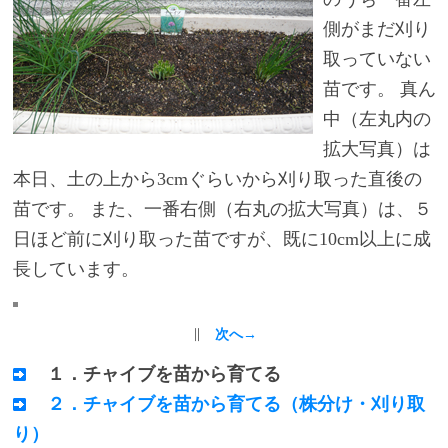
側がまだ刈り
取っていない
苗です。 真ん
中（左丸内の
拡大写真）は
本日、土の上から3cmぐらいから刈り取った直後の
苗です。 また、一番右側（右丸の拡大写真）は、５
日ほど前に刈り取った苗ですが、既に10cm以上に成
長しています。
∥
次へ→
１．チャイブを苗から育てる
２．チャイブを苗から育てる（株分け・刈り取
り）