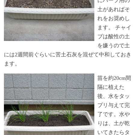
にハーブ用の
土があればそ
れをお奨めし
ます。 チャイ
ブは酸性の土
を嫌うので土
には2週間前ぐらいに苦土石灰を混ぜて中和しておき
ます。
苗を約20cm間
隔に植えた
後、水をタッ
プリ与えて完
了です。水や
りは、土が乾
いてきたらタ