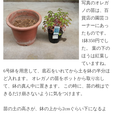
写真のオレガ
ノの苗は、百
貨店の園芸コ
ーナーにあっ
たものです。
1鉢350円でし
た。 葉の下の
ほうは紅葉し
ていますね。
6号鉢を用意して、底石をいれてから土を鉢の半分ほ
ど入れます。 オレガノの苗をポットから取り出し
て、鉢の真ん中に置きます。 この時に、苗の根はで
きるだけ崩さないように気をつけます。
苗の土の高さが、鉢の上から2cmぐらい下になるよ