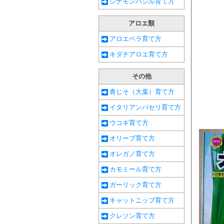
シナモンバジル育て方
アロエ類
アロエベラ育て方
キダチアロエ育て方
その他
青じそ（大葉）育て方
イタリアンパセリ育て方
ウコギ育て方
オリーブ育て方
オレガノ育て方
カモミール育て方
ガーリック育て方
キャットニップ育て方
クレソン育て方