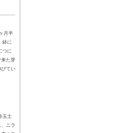
ヶ月半
、鉢に
二つに
で来た芽
伸びてい
赤玉土
れ、ニラ