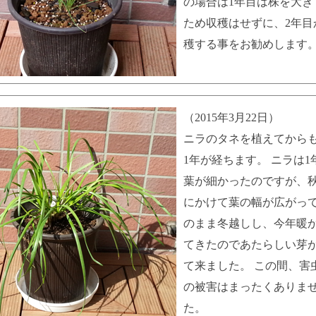
の場合は1年目は株を大き
ため収穫はせずに、2年目
穫する事をお勧めします
（2015年3月22日）
ニラのタネを植えてから
1年が経ちます。 ニラは1
葉が細かったのですが、
にかけて葉の幅が広がって
のまま冬越しし、今年暖
てきたのであたらしい芽
て来ました。 この間、害
の被害はまったくありま
た。