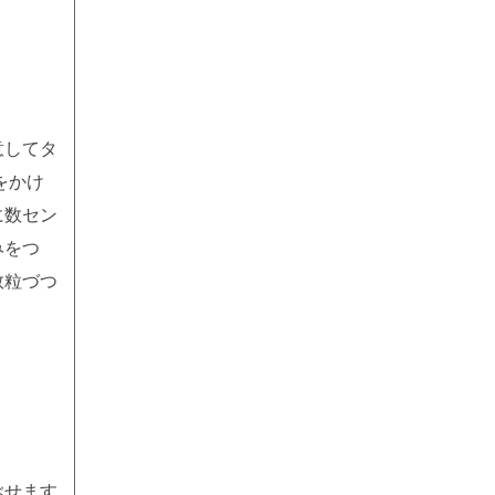
意してタ
をかけ
に数セン
みをつ
数粒づつ
ぶせます