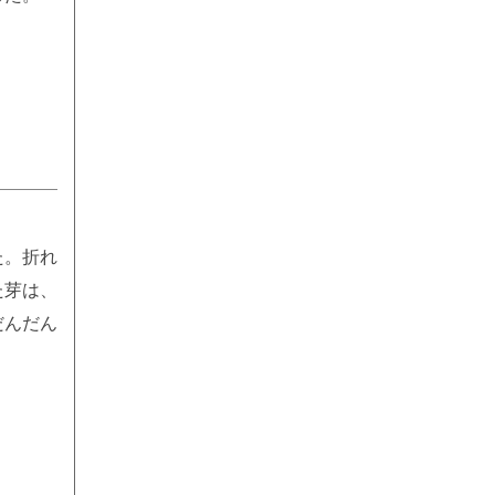
た。折れ
た芽は、
だんだん