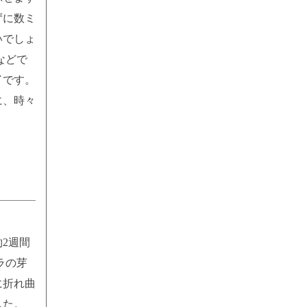
ずに数ミ
いでしょ
などで
了です。
に、時々
2週間
ラの芽
に折れ曲
した。