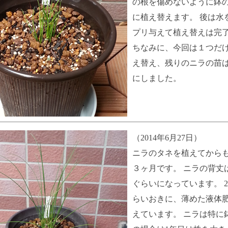
の根を傷めないように鉢
に植え替えます。 後は水
プリ与えて植え替えは完
ちなみに、今回は１つだ
え替え、残りのニラの苗
にしました。
（2014年6月27日）
ニラのタネを植えてから
３ヶ月です。 ニラの背丈は
ぐらいになっています。 
らいおきに、薄めた液体
えています。 ニラは特に