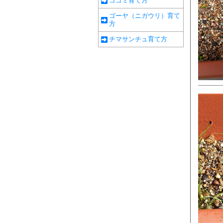
コゴミ育て方
ゴーヤ（ニガウリ）育て
方
チマサンチュ育て方