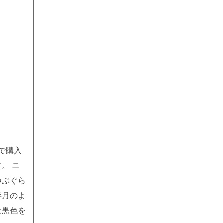
どで購入
。 ニ
つぶぐら
半月のよ
は黒色を