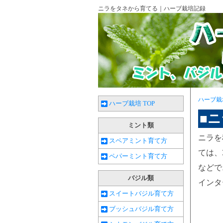
ニラをタネから育てる｜ハーブ栽培記録
ハーブ栽
ハーブ栽培 TOP
■
ミント類
ニラを
スペアミント育て方
ては、
ペパーミント育て方
などで
バジル類
インタ
スイートバジル育て方
ブッシュバジル育て方