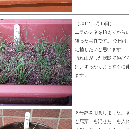
（2014年5月16日）
ニラのタネを植えてから1
経った写真です。 今日は
定植したいと思います。 
折れ曲がった状態で伸び
は、すっかりまっすぐに
ます。
６号鉢を用意しました。 
と腐葉土を混ぜた土を入