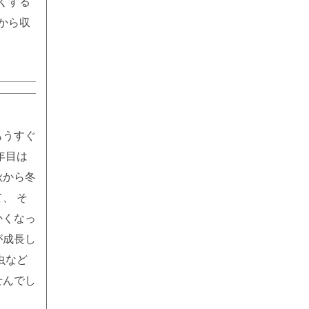
くする
から収
。
もうすぐ
年目は
秋から冬
、 そ
かくなっ
が成長し
虫など
せんでし