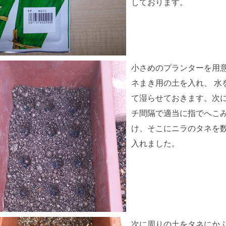
しております。
小さめのプランターを用
ネまき用の土を入れ、 水
て湿らせておきます。次
チ間隔で適当に指でへこ
け、そこにニラのタネを
入れました。
次に周りの土をタネにか