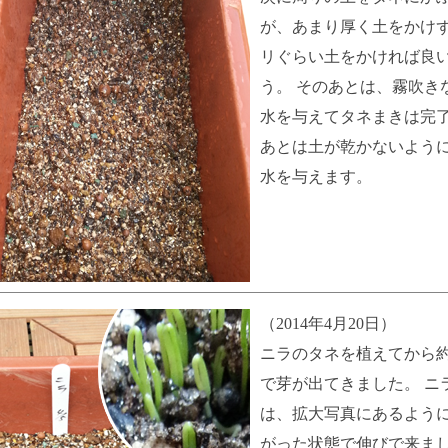
が、あまり厚く土をかけ
リぐらい土をかければ良
う。 そのあとは、霧吹き
水を与えてタネまきは完
あとは土が乾かないよう
水を与えます。
（2014年4月20日）
ニラのタネを植えてから約
で芽が出てきました。 ニ
は、拡大写真にあるよう
がった状態で伸びで来ま