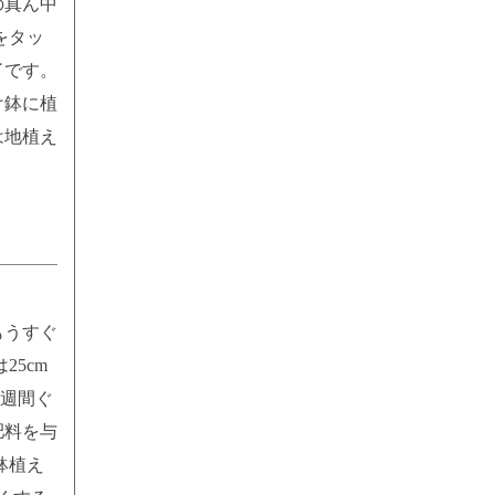
の真ん中
をタッ
了です。
け鉢に植
は地植え
もうすぐ
25cm
2週間ぐ
肥料を与
鉢植え