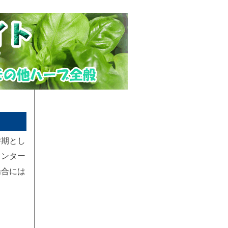
時期とし
センター
場合には